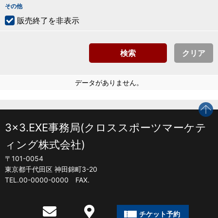
その他
販売終了を非表示
検索
クリア
データがありません。
p
3x3.EXE事務局(クロススポーツマーケテ
ィング株式会社)
〒101-0054
東京都千代田区 神田錦町3-20
TEL.00-0000-0000 FAX.
チケット予約